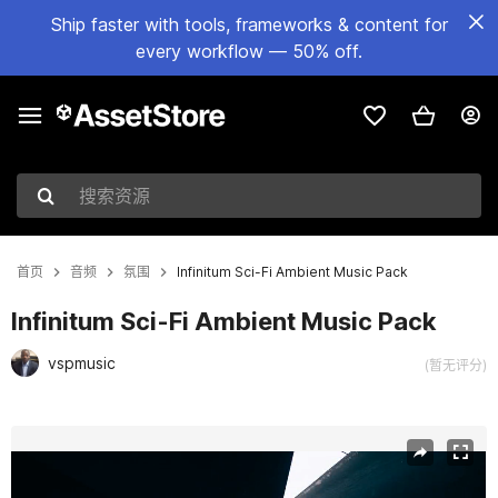
Ship faster with tools, frameworks & content for
every workflow — 50% off.
搜索资源
首页
音频
氛围
Infinitum Sci-Fi Ambient Music Pack
Infinitum Sci-Fi Ambient Music Pack
vspmusic
(暂无评分)
当前幻灯片：1 / 2