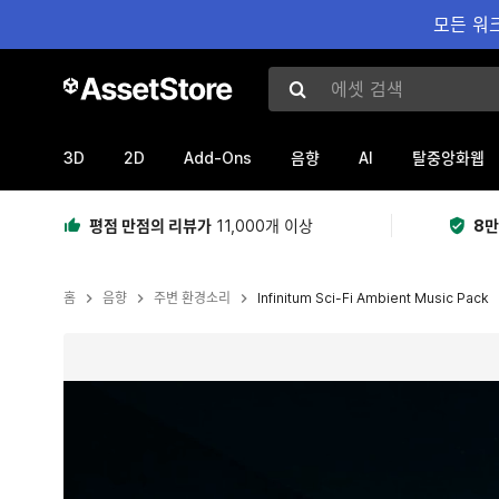
모든 워크
에셋 검색
3D
2D
Add-Ons
AI
음향
탈중앙화웹
평점 만점의 리뷰가
11,000개 이상
8만
홈
음향
주변 환경소리
Infinitum Sci-Fi Ambient Music Pack
현재 슬라이드: 1 / 2