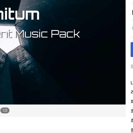
S
L
1
/
2