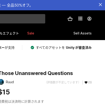
— 全品50%オフ。
Sale
Sell Assets
ルエフェクト
バー
が支持
すべてのアセットを
Unity が審査済み
Those Unanswered Questions
Ruud
（評価数が不足しています）
(1)
$15
消費税は決済時に計算されます