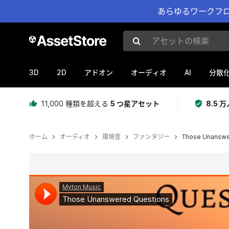
あらゆるワークフロ
アセットの検索
3D
2D
AI
アドオン
オーディオ
分散
11,000 種類を超える
5 つ星アセット
8.5
ホーム
オーディオ
環境音
ファンタジー
Those Unanswe
現在のスライド：1 / 3