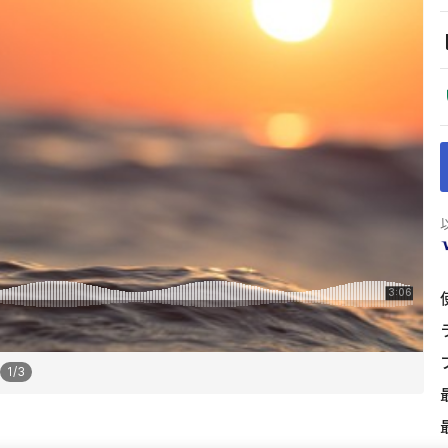
1
/
3