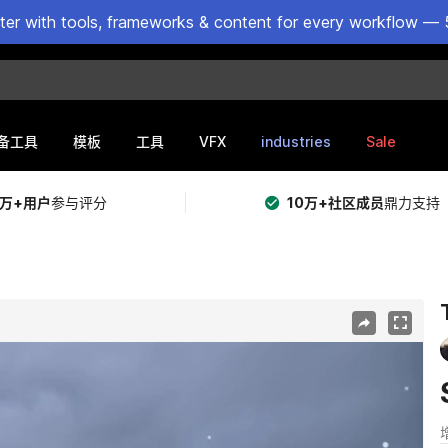
ster with tools, frameworks & content for every workflow — 
VFX
industries
Sale
备工具
模板
工具
5万+用户
参与评分
10万+社区成员
鼎力支持