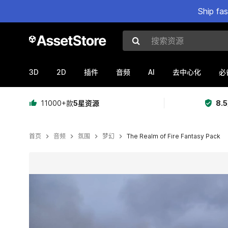
Ship fa
搜索资源
3D
2D
AI
插件
音频
去中心化
必
11000+款
5星资源
8.
首页
音频
氛围
梦幻
The Realm of Fire Fantasy Pack
当前幻灯片：1 / 2