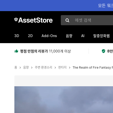
모든 워크
에셋 검색
3D
2D
Add-Ons
AI
음향
탈중앙화웹
평점 만점의 리뷰가
11,000개 이상
8만
홈
음향
주변 환경소리
판타지
The Realm of Fire Fantasy 
현재 슬라이드: 1 / 2