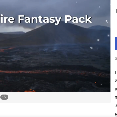
S
L
1
/
2