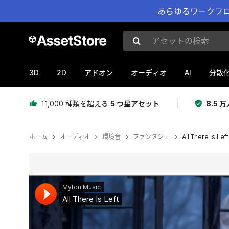
あらゆるワークフロ
アセットの検索
3D
2D
AI
アドオン
オーディオ
分散
11,000 種類を超える
5 つ星アセット
8.5
ホーム
オーディオ
環境音
ファンタジー
All There is Left
現在のスライド：1 / 3