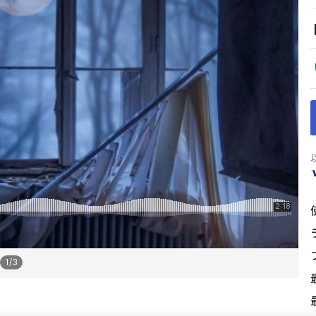
1
/
3