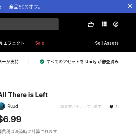
— 全品50%オフ。
Sale
Sell Assets
ルエフェクト
バー
が支持
すべてのアセットを
Unity が審査済み
All There is Left
Ruud
（評価数が不足しています）
(1)
$6.99
消費税は決済時に計算されます