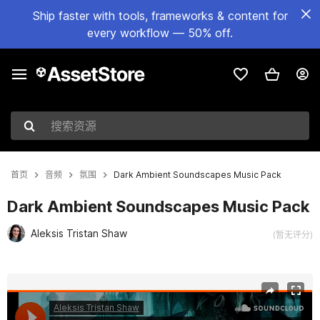
Ship faster with tools, frameworks & content for
every workflow — 50% off.
搜索资源
首页
音频
氛围
Dark Ambient Soundscapes Music Pack
Dark Ambient Soundscapes Music Pack
Aleksis Tristan Shaw
(暂无评分)
当前幻灯片：1 / 2