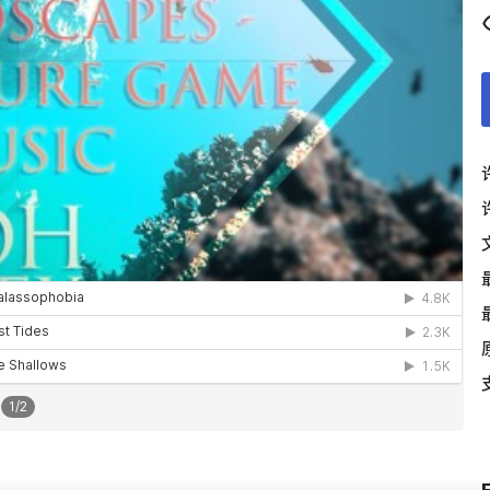
1
/
2