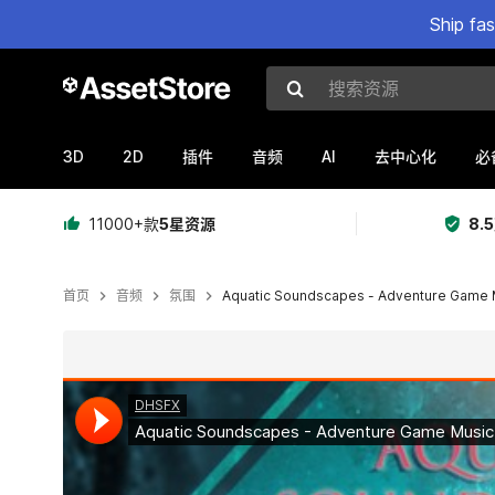
Ship fa
搜索资源
3D
2D
AI
插件
音频
去中心化
必
11000+款
5星资源
8.
首页
音频
氛围
Aquatic Soundscapes - Adventure Game 
当前幻灯片：1 / 2