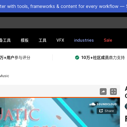
ster with tools, frameworks & content for every workflow — 
VFX
industries
Sale
备工具
模板
工具
5万+用户
参与评分
10万+社区成员
鼎力支持
Music