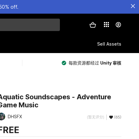
50% off.
Sell Assets
每款资源都经过
Unity 审核
Aquatic Soundscapes - Adventure
Game Music
DHSFX
(暂无评分)
(65)
FREE