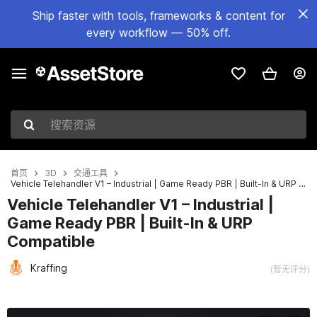
Ship faster with tools, frameworks & content for
every workflow — 50% off.
搜索资源
首页
3D
交通工具
Vehicle Telehandler V1 – Industrial | Game Ready PBR | Built-In & URP Compatible
Vehicle Telehandler V1 – Industrial |
Game Ready PBR | Built-In & URP
Compatible
Kraffing
(暂无评分)
当前幻灯片：1 / 8