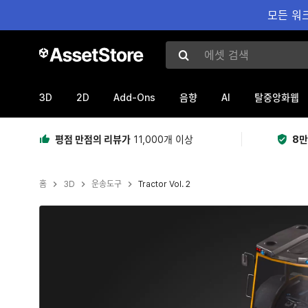
모든 워크
에셋 검색
3D
2D
Add-Ons
AI
음향
탈중앙화웹
평점 만점의 리뷰가
11,000개 이상
8만
홈
3D
운송도구
Tractor Vol. 2
현재 슬라이드: 1 / 11