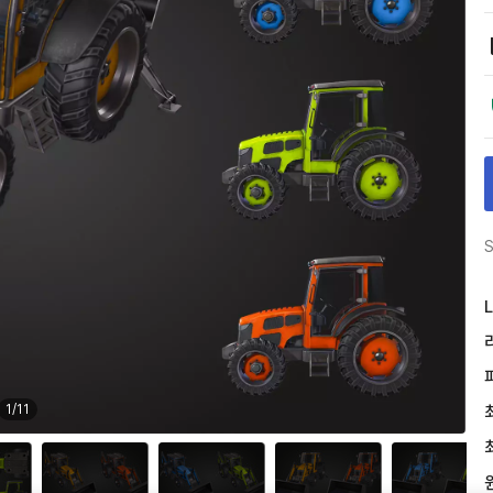
S
L
1
/
11