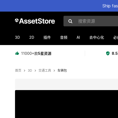
Ship fa
搜索资源
3D
2D
AI
插件
音频
去中心化
必
11000+款
5星资源
8.
首页
3D
交通工具
车辆包
当前幻灯片：1 / 22