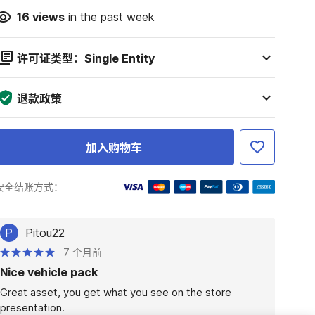
16
views
in the past week
许可证类型：Single Entity
退款政策
加入购物车
安全结账方式：
P
Pitou22
7 个月前
Nice vehicle pack
Great asset, you get what you see on the store 
presentation.
