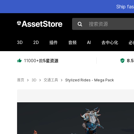
Ship fa
搜索资源
3D
2D
AI
插件
音频
去中心化
必
11000+款
5星资源
8.
首页
3D
交通工具
Stylized Rides - Mega Pack
当前幻灯片：1 / 8