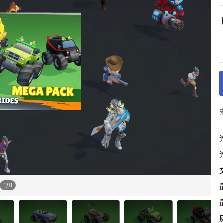
1
/
8