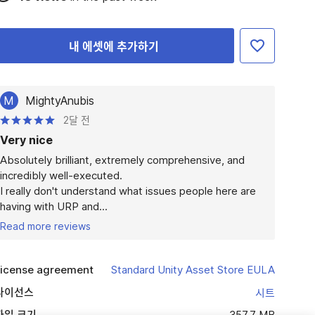
내 에셋에 추가하기
M
MightyAnubis
2달 전
Very nice
Absolutely brilliant, extremely comprehensive, and 
incredibly well-executed.

I really don't understand what issues people here are 
having with URP and...
Read more reviews
icense agreement
Standard Unity Asset Store EULA
라이선스
시트
파일 크기
357.7 MB