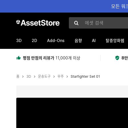
모든 워크
에셋 검색
3D
2D
Add-Ons
AI
음향
탈중앙화웹
평점 만점의 리뷰가
11,000개 이상
8만
홈
3D
운송도구
우주
Starfighter Set 01
현재 슬라이드: 1 / 46