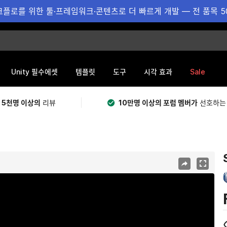
플로를 위한 툴·프레임워크·콘텐츠로 더 빠르게 개발 — 전 품목 5
Sale
Unity 필수에셋
템플릿
도구
시각 효과
 5천명 이상의
리뷰
10만명 이상의 포럼 멤버가
선호하는