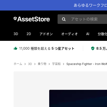
あらゆるワークフロ
アセットの検索
3D
2D
AI
アドオン
オーディオ
分散
11,000 種類を超える
5 つ星アセット
8.5
ホーム
3D
乗り物
宇宙船
Spaceship Fighter - Iron Wol
現在のスライド：1 / 6