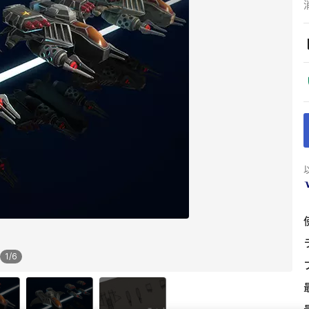
1
/
6