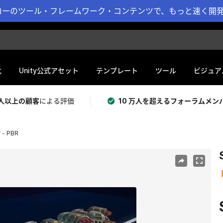
ーのツール・フレームワーク・コンテンツで、もっと速く開発 
化
Unity公式アセット
テンプレート
ツール
ビジュア
 万人以上の顧客
による評価
10 万人を超えるフォーラムメン
f - PBR