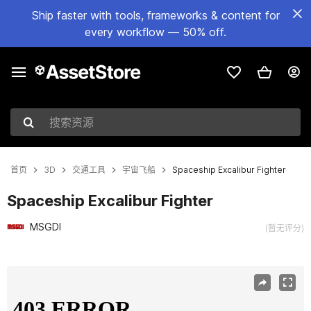
Ship faster with tools, frameworks & content for
every workflow — 50% off.
搜索资源
首页
3D
交通工具
宇宙飞船
Spaceship Excalibur Fighter
Spaceship Excalibur Fighter
MSGDI
(暂无评分)
当前幻灯片：1 / 14