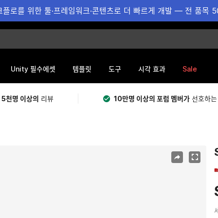
플로를 위한 툴·프레임워크·콘텐츠로 더 빠르게 개발 — 전 품목 5
Sale
Unity 필수에셋
템플릿
도구
시각 효과
 5천명 이상의
리뷰
10만명 이상의 포럼 멤버가
선호하는