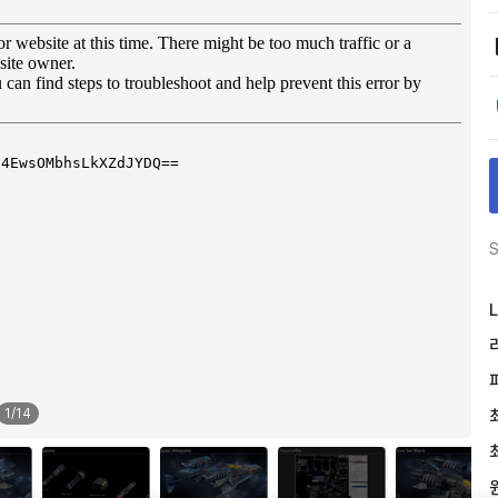
S
L
1
/
14