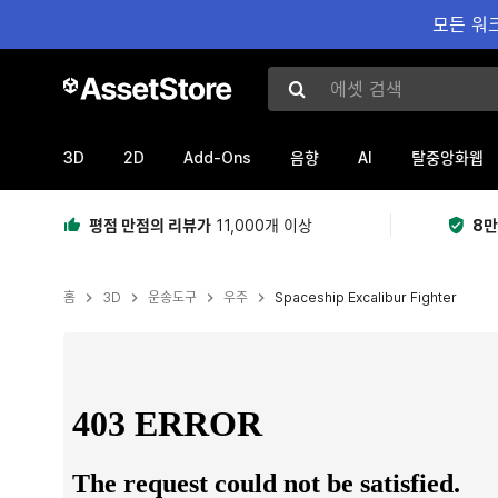
모든 워크
에셋 검색
3D
2D
Add-Ons
AI
음향
탈중앙화웹
평점 만점의 리뷰가
11,000개 이상
8만
홈
3D
운송도구
우주
Spaceship Excalibur Fighter
현재 슬라이드: 1 / 14