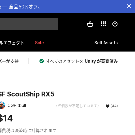
— 全品50%オフ。
Sale
Sell Assets
ルエフェクト
バー
が支持
すべてのアセットを
Unity が審査済み
SF ScoutShip RX5
CGPitbull
（評価数が不足しています）
(44)
$14
消費税は決済時に計算されます