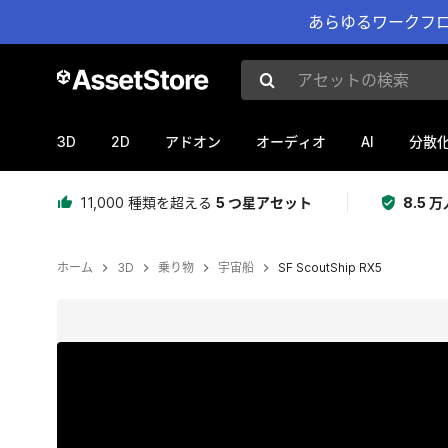
あらゆるワークフロ
アセットの検索
3D
2D
AI
アドオン
オーディオ
分散
11,000 種類を超える
5 つ星アセット
8.5
ホーム
3D
乗り物
宇宙船
SF ScoutShip RX5
現在のスライド：1 / 8