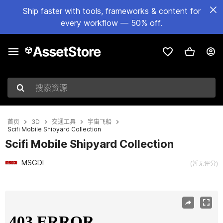
Ship faster with tools, frameworks & content for
every workflow — 50% off.
搜索资源
首页
3D
交通工具
宇宙飞船
Scifi Mobile Shipyard Collection
Scifi Mobile Shipyard Collection
MSGDI
(暂无评分)
当前幻灯片：1 / 17