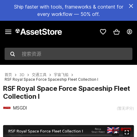
Ship faster with tools, frameworks & content for
every workflow — 50% off.
搜索资源
首页
3D
交通工具
宇宙飞船
RSF Royal Space Force Spaceship Fleet Collection I
RSF Royal Space Force Spaceship Fleet
Collection I
MSGDI
(暂无评分)
当前幻灯片：1 / 24