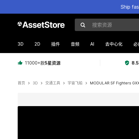
Ship fa
搜索资源
3D
2D
AI
插件
音频
去中心化
必
11000+款
5星资源
8.
首页
3D
交通工具
宇宙飞船
MODULAR SF Fighters GX
当前幻灯片：1 / 9