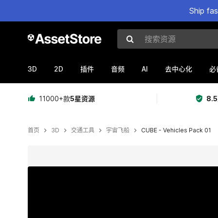
Ship fa
搜索资源
3D
2D
AI
插件
音频
去中心化
必
11000+款
5星资源
8.
首页
3D
交通工具
宇宙飞船
CUBE - Vehicles Pack 01
当前幻灯片：1 / 13