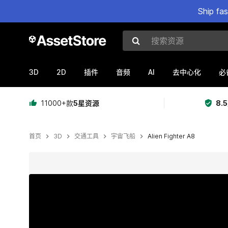
Ship fa
搜索资源
3D
2D
AI
插件
音频
去中心化
必
11000+款
5星资源
8.
首页
3D
交通工具
宇宙飞船
Alien Fighter A8
当前幻灯片：1 / 7