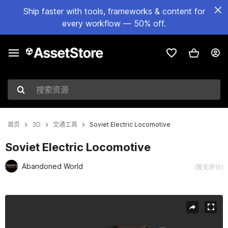
Ship faster with tools, frameworks & content for
every workflow — 50% off.
搜索资源
首页
3D
交通工具
Soviet Electric Locomotive
Soviet Electric Locomotive
Abandoned World
(暂无评分)
当前幻灯片：1 / 38