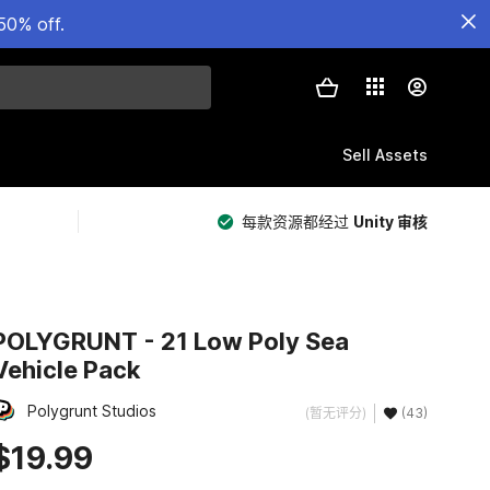
50% off.
Sell Assets
每款资源都经过
Unity 审核
POLYGRUNT - 21 Low Poly Sea
Vehicle Pack
Polygrunt Studios
(暂无评分)
(43)
$19.99