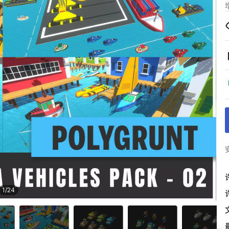
1
/
24