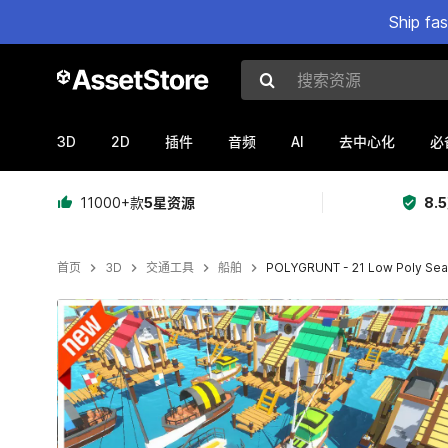
Ship fa
搜索资源
3D
2D
AI
插件
音频
去中心化
必
11000+款
5星资源
8.
首页
3D
交通工具
船舶
POLYGRUNT - 21 Low Poly Sea 
当前幻灯片：1 / 24