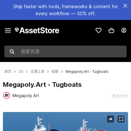
Ship faster with tools, frameworks & content for
every workflow — 50% off.
搜索资源
首页
3D
交通工具
船舶
Megapoly.Art - Tugboats
Megapoly.Art - Tugboats
Megapoly Art
(暂无评分)
当前幻灯片：1 / 9