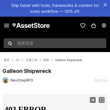
Ship faster with tools, frameworks & content for
every workflow — 50% off.
搜索资源
首页
3D
交通工具
船舶
Galleon Shipwreck
Galleon Shipwreck
NextStepRPG
(暂无评分)
当前幻灯片：1 / 7