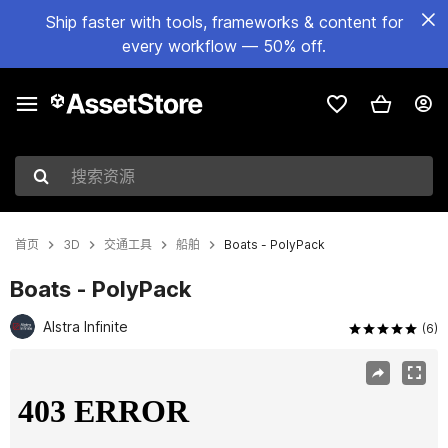
Ship faster with tools, frameworks & content for
every workflow — 50% off.
搜索资源
首页
3D
交通工具
船舶
Boats - PolyPack
Boats - PolyPack
Alstra Infinite
(6)
当前幻灯片：1 / 5