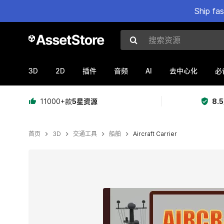
Ship fa
搜索资源
3D
2D
AI
插件
音频
去中心化
必
11000+款
5星资源
8.
首页
3D
交通工具
船舶
Aircraft Carrier
当前幻灯片：1 / 5