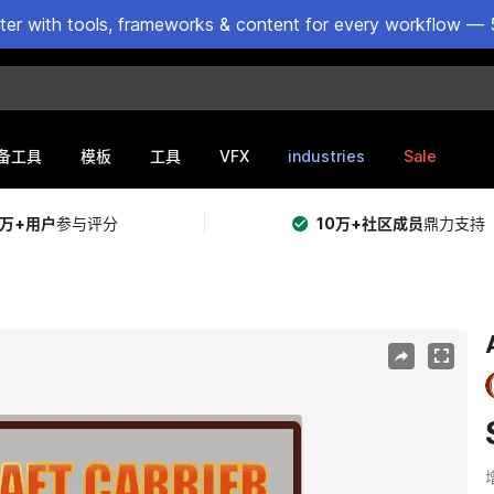
ster with tools, frameworks & content for every workflow — 
VFX
industries
Sale
备工具
模板
工具
5万+用户
参与评分
10万+社区成员
鼎力支持