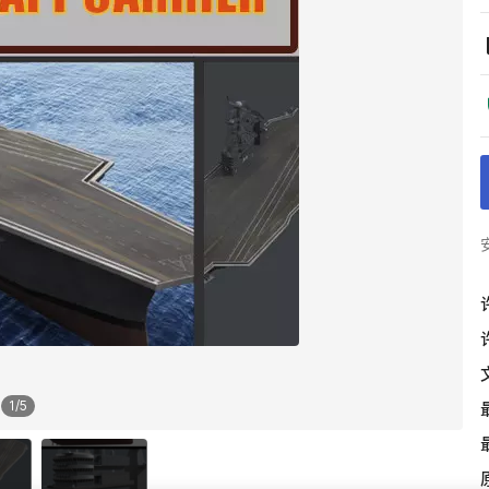
1
/
5