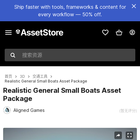
Ship faster with tools, frameworks & content for
every workflow — 50% off.
搜索资源
首页
3D
交通工具
Realistic General Small Boats Asset Package
Realistic General Small Boats Asset
Package
Aligned Games
(暂无评分)
当前幻灯片：1 / 18