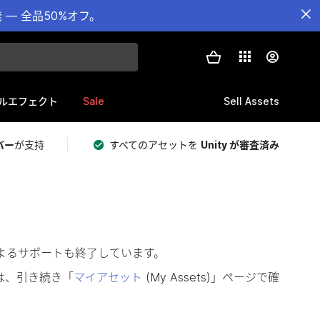
— 全品50%オフ。
Sale
Sell Assets
ルエフェクト
バー
が支持
すべてのアセットを
Unity が審査済み
によるサポートも終了しています。
は、引き続き「
マイアセット
(My Assets)」ページで確