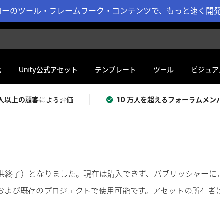
ーのツール・フレームワーク・コンテンツで、もっと速く開発 
化
Unity公式アセット
テンプレート
ツール
ビジュア
 万人以上の顧客
による評価
10 万人を超えるフォーラムメン
奨（提供終了）となりました。現在は購入できず、パブリッシャー
および既存のプロジェクトで使用可能です。アセットの所有者