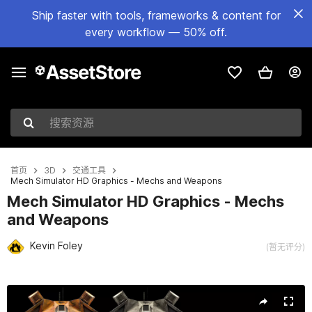
Ship faster with tools, frameworks & content for
every workflow — 50% off.
搜索资源
首页
3D
交通工具
Mech Simulator HD Graphics - Mechs and Weapons
Mech Simulator HD Graphics - Mechs
and Weapons
Kevin Foley
(暂无评分)
当前幻灯片：1 / 10