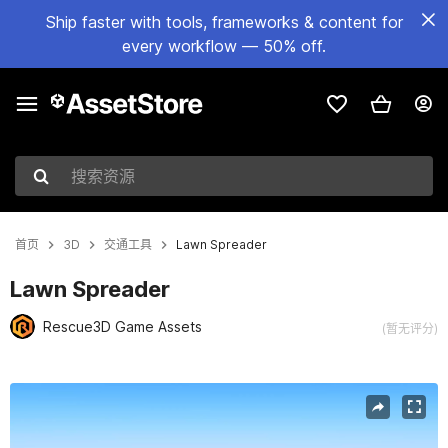
Ship faster with tools, frameworks & content for
every workflow — 50% off.
搜索资源
首页
3D
交通工具
Lawn Spreader
Lawn Spreader
Rescue3D Game Assets
(暂无评分)
当前幻灯片：1 / 9