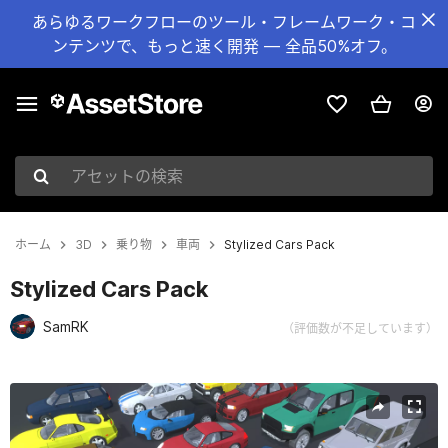
あらゆるワークフローのツール・フレームワーク・コ
ンテンツで、もっと速く開発 — 全品50%オフ。
アセットの検索
ホーム
3D
乗り物
車両
Stylized Cars Pack
Stylized Cars Pack
SamRK
（評価数が不足しています）
現在のスライド：1 / 9