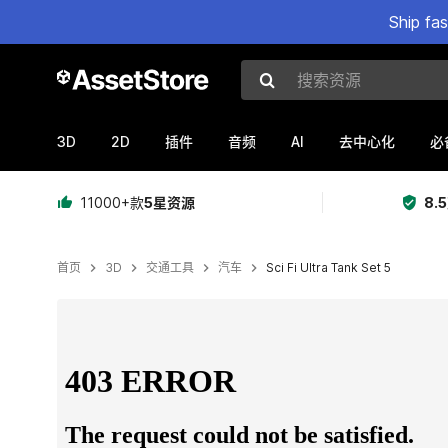
Ship fa
搜索资源
3D
2D
AI
插件
音频
去中心化
必
11000+款
5星资源
8.
首页
3D
交通工具
汽车
Sci Fi Ultra Tank Set 5
当前幻灯片：1 / 5