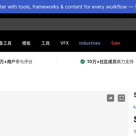
ster with tools, frameworks & content for every workflow — 
VFX
industries
Sale
备工具
模板
工具
5万+用户
参与评分
10万+社区成员
鼎力支持