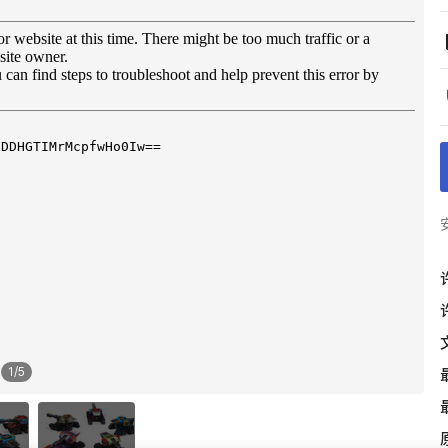
1
/
5