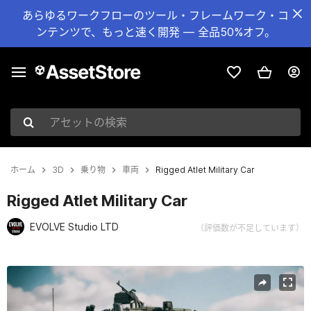
あらゆるワークフローのツール・フレームワーク・コ
ンテンツで、もっと速く開発 — 全品50%オフ。
アセットの検索
ホーム
3D
乗り物
車両
Rigged Atlet Military Car
Rigged Atlet Military Car
EVOLVE Studio LTD
（評価数が不足しています）
現在のスライド：1 / 17