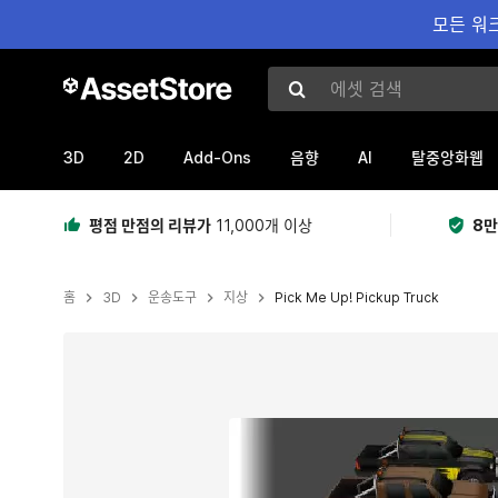
모든 워크
에셋 검색
3D
2D
Add-Ons
AI
음향
탈중앙화웹
평점 만점의 리뷰가
11,000개 이상
8만
홈
3D
운송도구
지상
Pick Me Up! Pickup Truck
현재 슬라이드: 1 / 13