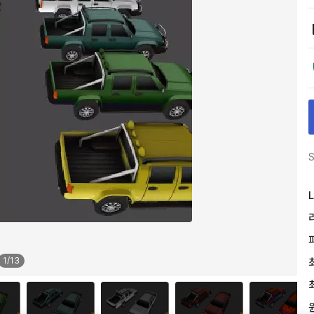
S
L
1
/
13