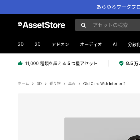
あらゆるワークフロ
アセットの検索
3D
2D
AI
アドオン
オーディオ
分散
11,000 種類を超える
5 つ星アセット
8.5
ホーム
3D
乗り物
車両
Old Cars With Interior 2
現在のスライド：1 / 9