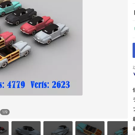
1
/
9