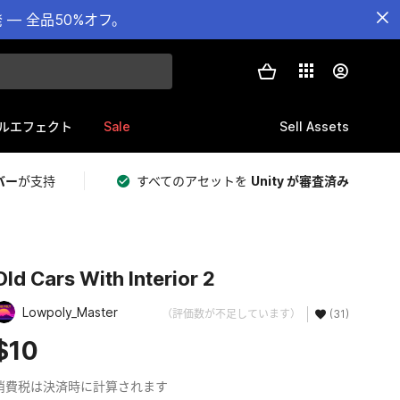
— 全品50%オフ。
Sale
Sell Assets
ルエフェクト
バー
が支持
すべてのアセットを
Unity が審査済み
Old Cars With Interior 2
Lowpoly_Master
（評価数が不足しています）
(31)
$10
消費税は決済時に計算されます