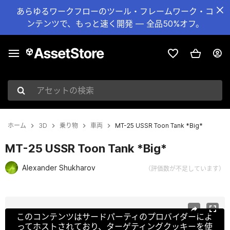
あらゆるワークフローのツール・フレームワーク・コ
ンテンツで、もっと速く開発 — 全品50%オフ。
アセットの検索
ホーム
3D
乗り物
車両
MT-25 USSR Toon Tank *Big*
MT-25 USSR Toon Tank *Big*
Alexander Shukharov
（評価数が不足しています）
現在のスライド：1 / 11
このコンテンツはサードパーティのプロバイダーによ
ってホストされており、ターゲティングクッキーを使