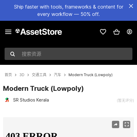
Ship faster with tools, frameworks & content for
every workflow — 50% off.
搜索资源
首页
3D
交通工具
汽车
Modern Truck (Lowpoly)
Modern Truck (Lowpoly)
SR Studios Kerala
(暂无评分)
当前幻灯片：1 / 22