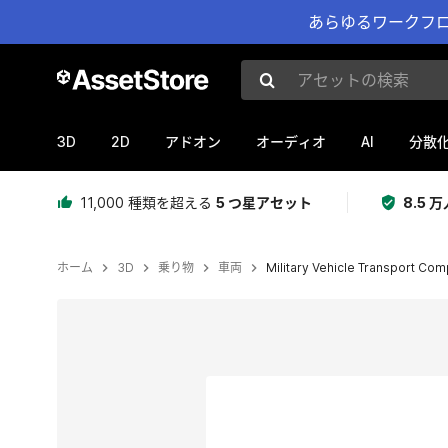
あらゆるワークフロ
アセットの検索
3D
2D
AI
アドオン
オーディオ
分散
11,000 種類を超える
5 つ星アセット
8.5
ホーム
3D
乗り物
車両
Military Vehicle Transport Co
現在のスライド：1 / 7