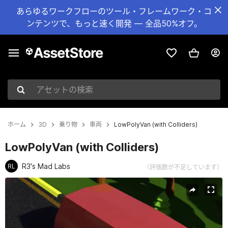
あらゆるワークフローのツール・フレームワーク・コ
ンテンツで、もっと速く開発 — 全品50%オフ。
アセットの検索
ホーム
3D
乗り物
車両
LowPolyVan (with Colliders)
LowPolyVan (with Colliders)
R3's Mad Labs
RL
（評価数が不足しています）
現在のスライド：1 / 6