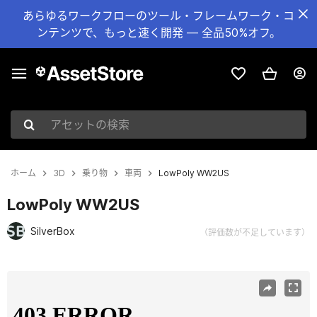
あらゆるワークフローのツール・フレームワーク・コ
ンテンツで、もっと速く開発 — 全品50%オフ。
アセットの検索
ホーム
3D
乗り物
車両
LowPoly WW2US
LowPoly WW2US
SilverBox
（評価数が不足しています）
現在のスライド：1 / 30