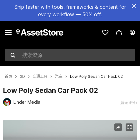
Ship faster with tools, frameworks & content for
every workflow — 50% off.
搜索资源
首页
3D
交通工具
汽车
Low Poly Sedan Car Pack 02
Low Poly Sedan Car Pack 02
Linder Media
(暂无评分)
当前幻灯片：1 / 18