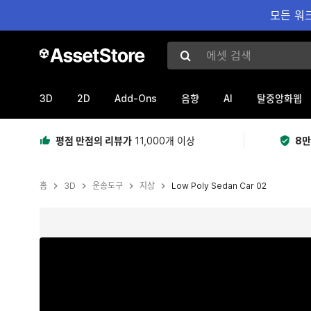
모든 워크
에셋 검색
3D
2D
Add-Ons
AI
음향
탈중앙화웹
평점 만점의 리뷰가
11,000개 이상
8만
홈
3D
운송도구
지상
Low Poly Sedan Car 02
현재 슬라이드: 1 / 18