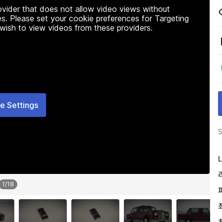
rovider that does not allow video views without
s. Please set your cookie preferences for Targeting
 wish to view videos from these providers.
e Settings
S
L
1
/
18