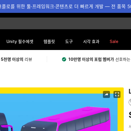
플로를 위한 툴·프레임워크·콘텐츠로 더 빠르게 개발 — 전 품목 5
Sale
Unity 필수에셋
템플릿
도구
시각 효과
 5천명 이상의
리뷰
10만명 이상의 포럼 멤버가
선호하는