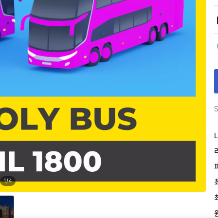
S
L
1
/
4