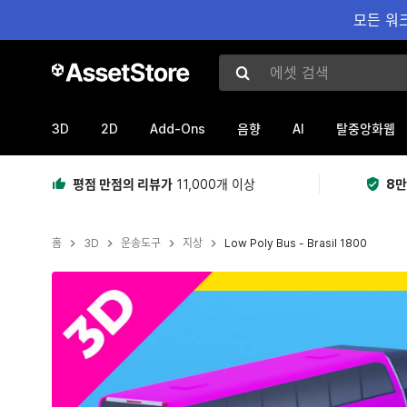
모든 워크
에셋 검색
3D
2D
Add-Ons
AI
음향
탈중앙화웹
평점 만점의 리뷰가
11,000개 이상
8만
홈
3D
운송도구
지상
Low Poly Bus - Brasil 1800
현재 슬라이드: 1 / 4