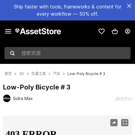
Ship faster with tools, frameworks & content for
every workflow — 50% off.
搜索资源
首页
3D
交通工具
汽车
Low-Poly Bicycle # 3
Low-Poly Bicycle # 3
Sidra Max
(暂无评分)
当前幻灯片：1 / 4