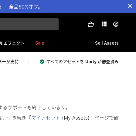
— 全品50%オフ。
Sale
Sell Assets
ルエフェクト
バー
が支持
すべてのアセットを
Unity が審査済み
によるサポートも終了しています。
は、引き続き「
マイアセット
(My Assets)」ページで確