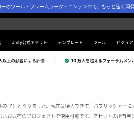
ーのツール・フレームワーク・コンテンツで、もっと速く開発 
化
Unity公式アセット
テンプレート
ツール
ビジュア
 万人以上の顧客
による評価
10 万人を超えるフォーラムメン
奨（提供終了）となりました。現在は購入できず、パブリッシャー
および既存のプロジェクトで使用可能です。アセットの所有者