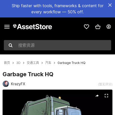
Ship faster with tools, frameworks & content for
every workflow — 50% off.
搜索资源
首页
3D
交通工具
汽车
Garbage Truck HQ
Garbage Truck HQ
KrazyFX
(暂无评分)
当前幻灯片：1 / 11