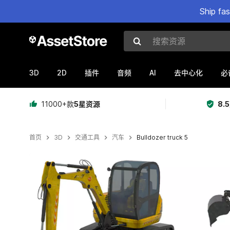
Ship fa
搜索资源
3D
2D
AI
插件
音频
去中心化
必
11000+款
5星资源
8.
首页
3D
交通工具
汽车
Bulldozer truck 5
当前幻灯片：1 / 1