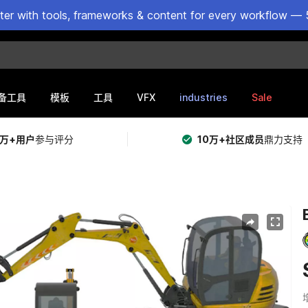
ster with tools, frameworks & content for every workflow — 
VFX
industries
Sale
备工具
模板
工具
5万+用户
参与评分
10万+社区成员
鼎力支持