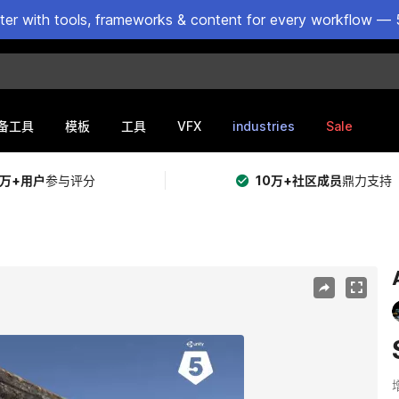
ster with tools, frameworks & content for every workflow — 
VFX
industries
Sale
备工具
模板
工具
5万+用户
参与评分
10万+社区成员
鼎力支持