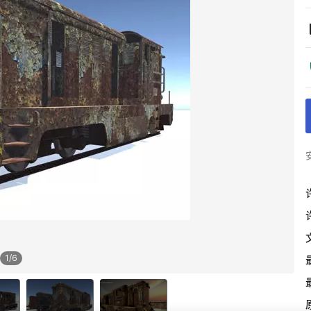
1
/
6