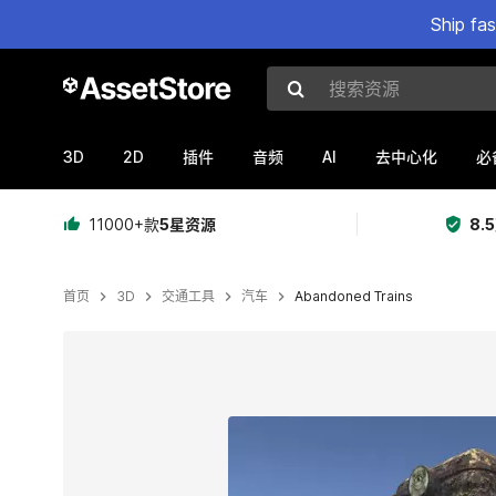
Ship fa
搜索资源
3D
2D
AI
插件
音频
去中心化
必
11000+款
5星资源
8.
首页
3D
交通工具
汽车
Abandoned Trains
当前幻灯片：1 / 6